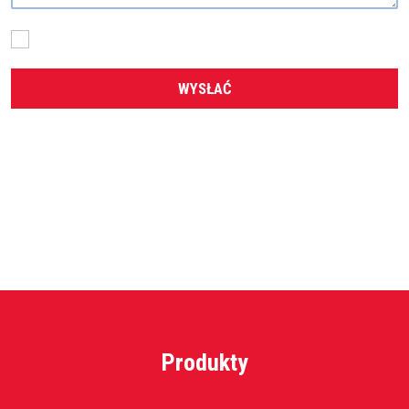
Zgadzam się z przetwarzaniem
danych osobowych
.
WYSŁAĆ
Formularz
nie może
zostać
wysłany
Produkty