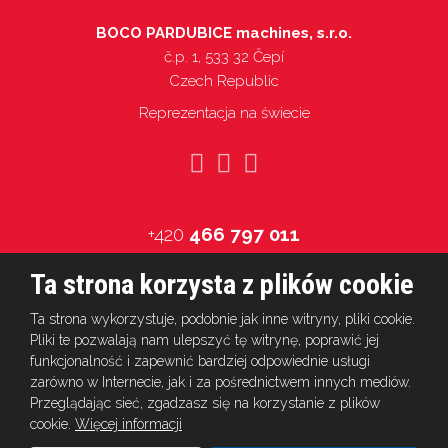
BOCO PARDUBICE machines, s.r.o.
č.p. 1, 533 32 Čepí
Czech Republic
Reprezentacja na świecie
+420
466 797 011
info@boco.cz
Ta strona korzysta z plików cookie
Ta strona wykorzystuje, podobnie jak inne witryny, pliki cookie.
Pliki te pozwalają nam ulepszyć tę witrynę, poprawić jej
funkcjonalność i zapewnić bardziej odpowiednie usługi
© 2026, BOCO PARDUBICE machines, s.r.o.
zarówno w Internecie, jak i za pośrednictwem innych mediów.
Przeglądając sieć, zgadzasz się na korzystanie z plików
cookie.
Więcej informacji
Ta strona jest chroniona przez Google ReCAPTCHA, podlega